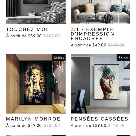
TOUCHEZ MOI
2:1 - EXEMPLE
D'IMPRESSION
À partir de $39.00
Prix
$100.00
Prix
ENCADRÉE
régulier
réduit
À partir de $49.00
Prix
$100.00
Prix
régulier
rédui
Soldes
Soldes
MARILYN MONROE
PENSÉES CASSÉES
À partir de $49.00
Prix
$100.00
Prix
À partir de $39.00
Prix
$100.00
Prix
régulier
réduit
régulier
rédui