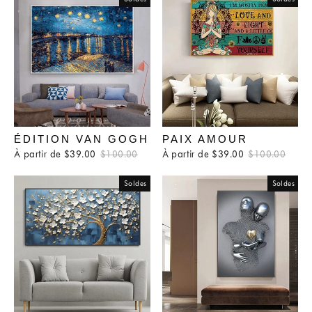
ÉDITION VAN GOGH
PAIX AMOUR
À partir de $39.00
Prix
$100.00
Prix
À partir de $39.00
Prix
$100.00
Prix
régulier
réduit
régulier
rédui
Soldes
Soldes