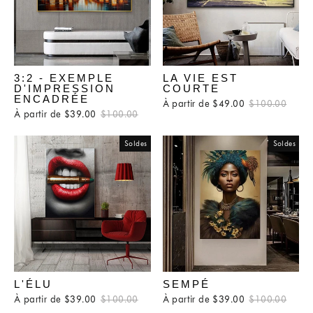
3:2 - EXEMPLE
LA VIE EST
D'IMPRESSION
COURTE
ENCADRÉE
À partir de $49.00
Prix
$100.00
Prix
À partir de $39.00
Prix
$100.00
Prix
régulier
rédui
régulier
réduit
Soldes
Soldes
L'ÉLU
SEMPÉ
À partir de $39.00
Prix
$100.00
Prix
À partir de $39.00
Prix
$100.00
Prix
régulier
réduit
régulier
rédui