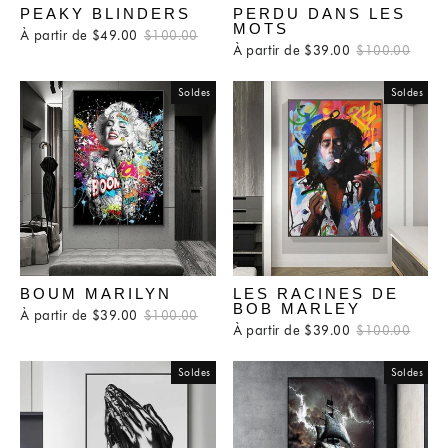
PEAKY BLINDERS
PERDU DANS LES
MOTS
À partir de $49.00
Prix
$100.00
Prix
À partir de $39.00
Prix
$100.00
Prix
régulier
réduit
régulier
rédui
Soldes
Soldes
BOUM MARILYN
LES RACINES DE
BOB MARLEY
À partir de $39.00
Prix
$100.00
Prix
À partir de $39.00
Prix
$100.00
Prix
régulier
réduit
régulier
rédui
Soldes
Soldes