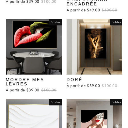
À partir de $39.00
Prix
$100.00
Prix
ENCADRÉE
régulier
réduit
À partir de $49.00
Prix
$100.00
Prix
régulier
rédui
Soldes
Soldes
MORDRE MES
DORÉ
LÈVRES
À partir de $39.00
Prix
$100.00
Prix
À partir de $39.00
Prix
$100.00
Prix
régulier
rédui
régulier
réduit
Soldes
Soldes