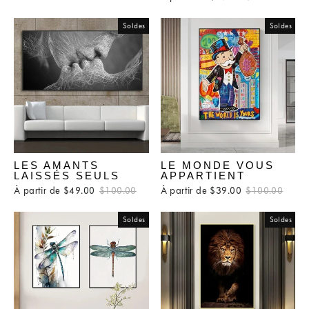
régulier
rédui
Soldes
Soldes
LES AMANTS
LE MONDE VOUS
LAISSÉS SEULS
APPARTIENT
À partir de $49.00
Prix
$100.00
Prix
À partir de $39.00
Prix
$100.00
Prix
régulier
réduit
régulier
rédui
Soldes
Soldes