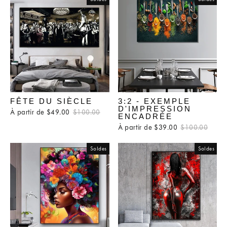
FÊTE DU SIÈCLE
3:2 - EXEMPLE
D'IMPRESSION
À partir de $49.00
Prix
$100.00
Prix
ENCADRÉE
régulier
réduit
À partir de $39.00
Prix
$100.00
Prix
régulier
rédui
Soldes
Soldes