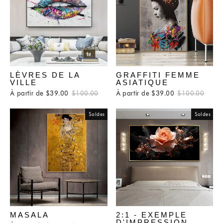
LÈVRES DE LA
GRAFFITI FEMME
VILLE
ASIATIQUE
À partir de $39.00
Prix
$100.00
Prix
À partir de $39.00
Prix
$100.00
Prix
régulier
réduit
régulier
rédui
Soldes
Soldes
MASALA
2:1 - EXEMPLE
D'IMPRESSION