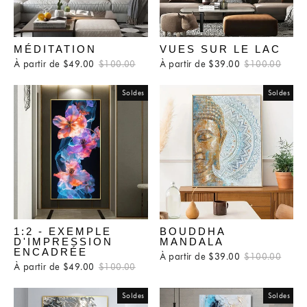
MÉDITATION
VUES SUR LE LAC
À partir de $49.00
Prix
$100.00
Prix
À partir de $39.00
Prix
$100.00
Prix
régulier
réduit
régulier
rédui
Soldes
Soldes
1:2 - EXEMPLE
BOUDDHA
D'IMPRESSION
MANDALA
ENCADRÉE
À partir de $39.00
Prix
$100.00
Prix
À partir de $49.00
Prix
$100.00
Prix
régulier
rédui
régulier
réduit
Soldes
Soldes