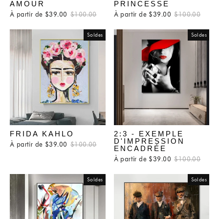
AMOUR
PRINCESSE
À partir de $39.00
Prix
$100.00
Prix
À partir de $39.00
Prix
$100.00
Prix
régulier
réduit
régulier
rédui
Soldes
Soldes
FRIDA KAHLO
2:3 - EXEMPLE
D'IMPRESSION
À partir de $39.00
Prix
$100.00
Prix
ENCADRÉE
régulier
réduit
À partir de $39.00
Prix
$100.00
Prix
régulier
rédui
Soldes
Soldes