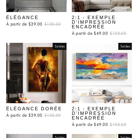
ÉLÉGANCE
2:1 - EXEMPLE
D'IMPRESSION
À partir de $39.00
Prix
$100.00
Prix
ENCADRÉE
régulier
réduit
À partir de $49.00
Prix
$100.00
Prix
régulier
rédui
Soldes
Soldes
ÉLÉGANCE DORÉE
2:1 - EXEMPLE
D'IMPRESSION
À partir de $39.00
Prix
$100.00
Prix
ENCADRÉE
régulier
réduit
À partir de $49.00
Prix
$100.00
Prix
régulier
rédui
Soldes
Soldes