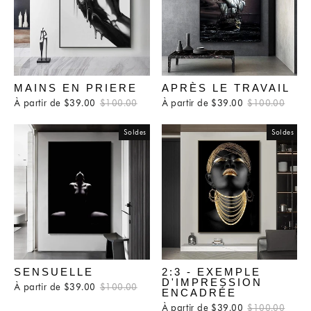
MAINS EN PRIERE
APRÈS LE TRAVAIL
À partir de $39.00
Prix
$100.00
Prix
À partir de $39.00
Prix
$100.00
Prix
régulier
réduit
régulier
rédui
Soldes
Soldes
SENSUELLE
2:3 - EXEMPLE
D'IMPRESSION
À partir de $39.00
Prix
$100.00
Prix
ENCADRÉE
régulier
réduit
À partir de $39.00
Prix
$100.00
Prix