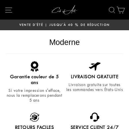
Passer
Navigation
Rech
P
au
contenu
VENTE D'ÉTÉ | JUSQU'À 40 % DE RÉDUCTION
AUJOURD'HUI
Diaporama
Pause
Moderne
Garantie couleur de 5
LIVRAISON GRATUITE
ans
Livraison gratuite sur toutes
les commandes vers États-Unis
Si votre impression s'efface,
nous la remplacerons pendant
5 ans
RETOURS FACILES
SERVICE CLIENT 24/7