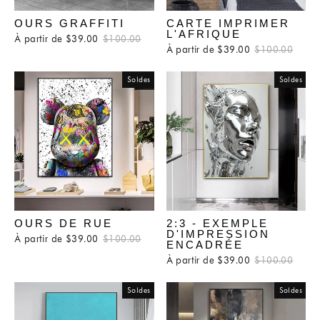
OURS GRAFFITI
CARTE IMPRIMER
L'AFRIQUE
À partir de $39.00
Prix
$100.00
Prix
À partir de $39.00
Prix
$100.00
Prix
régulier
réduit
régulier
rédui
Soldes
Soldes
OURS DE RUE
2:3 - EXEMPLE
D'IMPRESSION
À partir de $39.00
Prix
$100.00
Prix
ENCADRÉE
régulier
réduit
À partir de $39.00
Prix
$100.00
Prix
régulier
rédui
Soldes
Soldes