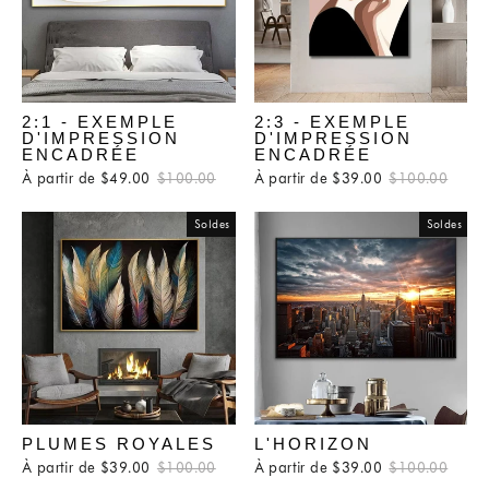
2:1 - EXEMPLE
2:3 - EXEMPLE
D'IMPRESSION
D'IMPRESSION
ENCADRÉE
ENCADRÉE
À partir de $49.00
Prix
$100.00
Prix
À partir de $39.00
Prix
$100.00
Prix
régulier
réduit
régulier
rédui
Soldes
Soldes
PLUMES ROYALES
L'HORIZON
À partir de $39.00
Prix
$100.00
Prix
À partir de $39.00
Prix
$100.00
Prix
régulier
réduit
régulier
rédui