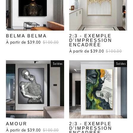
BELMA BELMA
2:3 - EXEMPLE
D'IMPRESSION
À partir de $39.00
Prix
$100.00
Prix
ENCADRÉE
régulier
réduit
À partir de $39.00
Prix
$100.00
Prix
régulier
rédui
Soldes
Soldes
AMOUR
2:3 - EXEMPLE
D'IMPRESSION
À partir de $39.00
Prix
$100.00
Prix
ENCADRÉE