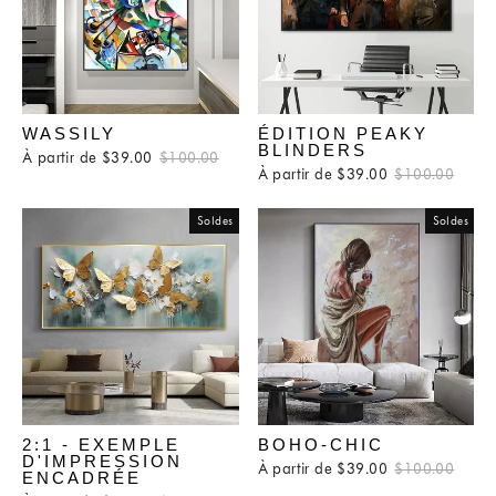
WASSILY
ÉDITION PEAKY
BLINDERS
À partir de $39.00
Prix
$100.00
Prix
À partir de $39.00
Prix
$100.00
Prix
régulier
réduit
régulier
rédui
Soldes
Soldes
2:1 - EXEMPLE
BOHO-CHIC
D'IMPRESSION
À partir de $39.00
Prix
$100.00
Prix
ENCADRÉE
régulier
rédui