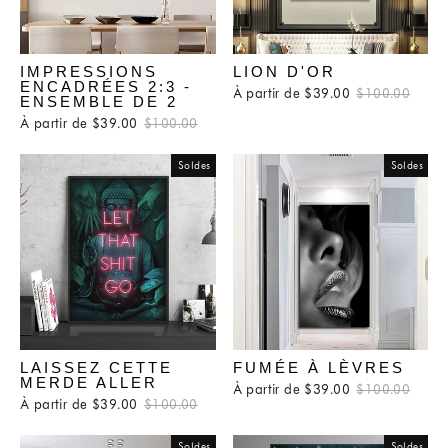
IMPRESSIONS
LION D'OR
ENCADRÉES 2:3 -
À partir de $39.00
Prix
$100.00
Prix
ENSEMBLE DE 2
régulier
rédui
À partir de $39.00
Prix
$100.00
Prix
régulier
réduit
Soldes
Soldes
LAISSEZ CETTE
FUMÉE À LÈVRES
MERDE ALLER
À partir de $39.00
Prix
$100.00
Prix
À partir de $39.00
Prix
$100.00
Prix
régulier
rédui
régulier
réduit
Soldes
Soldes