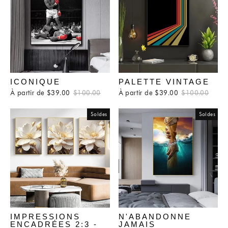
ICONIQUE
PALETTE VINTAGE
À partir de $39.00
Prix
$100.00
Prix
À partir de $39.00
Prix
$100.00
Prix
régulier
réduit
régulier
rédui
Soldes
Soldes
IMPRESSIONS
N'ABANDONNE
ENCADRÉES 2:3 -
JAMAIS